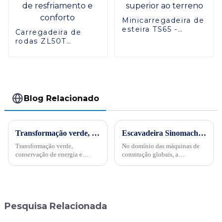
Minicarregadeira de
esteira TS65 -
Carregadeira de
Adaptabilidade
rodas ZL50T
superior ao terreno
eficiente: cópia
avançada do
projeto de
resfriamento e
conforto
Blog Relacionado
Transformação verde, conservação de energia e trabalho árduoPor ocasião da “34ª Semana Publicitária de Conservação de Energia” nacional de 2024, no dia 15 de maio, empresas internacionais realizaram projetos de energia
Escavadeira Sinomach atinge um marco de 14.522,3 horas de operação！
Transformação verde,
No domínio das máquinas de
conservação de energia e
construção globais, a
trabalho árduo - Sinomach-HI
Sinomach-Hi International
realiza ativamente atividades
Equipment Co., Ltd. chamou
de promoção de conservação
mais uma vez a atenção da
de energia para máquinas de
indústria com o seu
construção
excepcional desempenho de
Pesquisa Relacionada
produto e tecnologia...