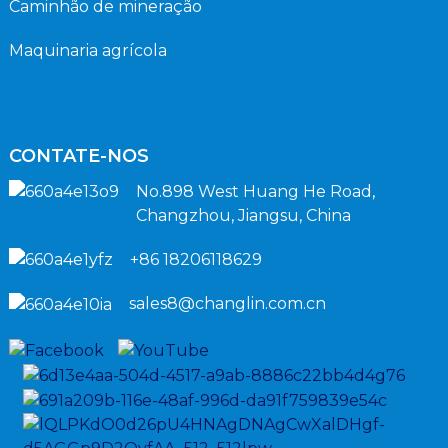
Caminhão de mineração
Maquinaria agrícola
CONTATE-NOS
No.898 West Huang He Road,
Changzhou, Jiangsu, China
+86 18206118629
sales8@changlin.com.cn