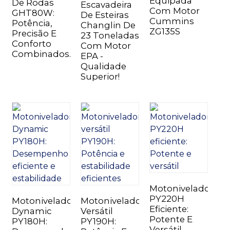
Equipada
De Rodas
Escavadeira
Com Motor
GHT80W:
De Esteiras
Cummins
Potência,
Changlin De
ZG135S
Precisão E
23 Toneladas
Conforto
Com Motor
Combinados.
EPA -
Qualidade
Superior!
Motoniveladora
PY220H
Motoniveladora
Motoniveladora
Eficiente:
Dynamic
Versátil
Potente E
PY180H:
PY190H:
Versátil