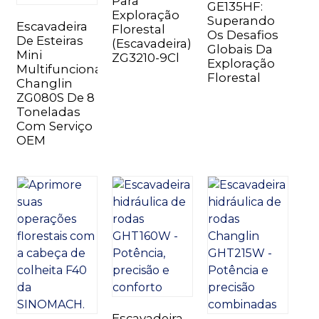
Para
GE135HF:
Exploração
Superando
Escavadeira
Florestal
Os Desafios
De Esteiras
(escavadeira)
Globais Da
Mini
ZG3210-9Cl
Exploração
Multifuncional
Florestal
Changlin
ZG080S De 8
n
Toneladas
Com Serviço
OEM
..
Escavadeira