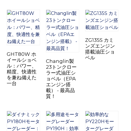
ZG135S カミ
ンズエンジン
搭載油圧ショ
GHT80W ホ
ベル
イールショベ
Changlin製
ル：パワー、
23トンクロー
精度、快適性
ラー式油圧シ
を兼ね備えた
ョベル（EPA
一台
エンジン搭
載） - 最高品
質！