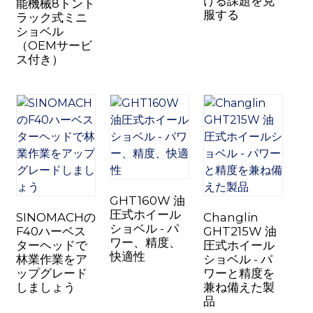
ける課題を克
能機械8トント
服する
ラック式ミニ
ショベル
（OEMサービ
ス付き）
n
..
GHT160W 油
圧式ホイール
SINOMACHの
Changlin
ショベル - パ
F40ハーベス
GHT215W 油
ワー、精度、
ターヘッドで
圧式ホイール
快適性
林業作業をア
ショベル - パ
ップグレード
ワーと精度を
しましょう
兼ね備えた製
品