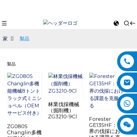
家
製品
製品
林業伐採機械
n
（掘削機）
ZG3210-9Cl
Forester
GE135HF：世
ZG080S
界の伐採にお
Changlin多機