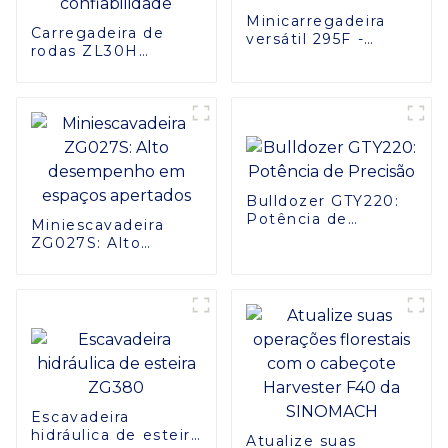
Minicarregadeira
Carregadeira de
versátil 295F -
rodas ZL30H
Soluções
robusta: máxima
multifuncionais
eficiência e
confiabilidade
Bulldozer GTY220:
Potência de
Miniescavadeira
Precisão
ZG027S: Alto
desempenho em
espaços apertados
Escavadeira
hidráulica de esteira
Atualize suas