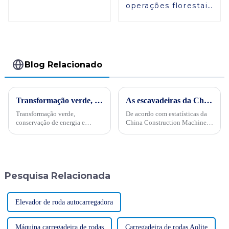
ZG380
operações florestais
com o cabeçote
Harvester F40 da
SINOMACH
Blog Relacionado
Transformação verde, conservação de energia e trabalho árduoPor ocasião da “34ª Semana Publicitária de Conservação de Energia” nacional de 2024, no dia 15 de maio, empresas internacionais realizaram projetos de energia
As escavadeiras da China ganham popularidade no exterior com um aumento significativo nos pedidos
Transformação verde,
De acordo com estatísticas da
conservação de energia e
China Construction Machinery
trabalho árduo - Sinomach-HI
Association sobre as principais
realiza ativamente atividades
empresas fabricantes de
de promoção de conservação
escavadeiras, de janeiro a
de energia para máquinas de
março deste ano, a principal
construção
empresa fabricante...
Pesquisa Relacionada
Elevador de roda autocarregadora
Máquina carregadeira de rodas
Carregadeira de rodas Aolite