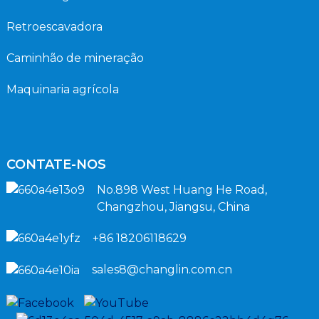
Retroescavadora
Caminhão de mineração
Maquinaria agrícola
CONTATE-NOS
No.898 West Huang He Road,
Changzhou, Jiangsu, China
+86 18206118629
sales8@changlin.com.cn