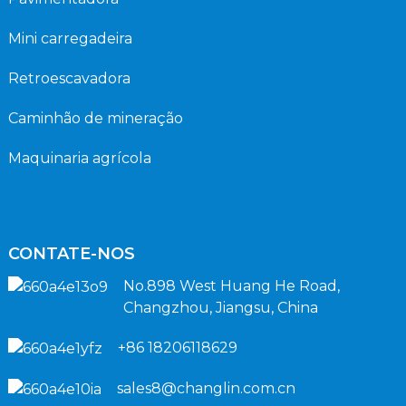
Mini carregadeira
Retroescavadora
Caminhão de mineração
Maquinaria agrícola
CONTATE-NOS
No.898 West Huang He Road,
Changzhou, Jiangsu, China
+86 18206118629
sales8@changlin.com.cn