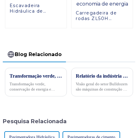
Escavadeira
Hidráulica de
Carregadeira de
Esteira ZG330
rodas ZL50H
eficiente: design
avançado de
economia de
energia
Blog Relacionado
Transformação verde, conservação de energia e trabalho árduoPor ocasião da "34ª Semana Publicitária de Conservação de Energia" nacional de 2024, no dia 15 de maio, empresas internacionais realizaram projetos de energia
Relatório da indústria de escavadeiras de 2024, SINOMACH lidera a tendência
Transformação verde,
Visão geral do setor Bulldozers
conservação de energia e
são máquinas de construção em
trabalho árduo - Sinomach-HI
grande escala usadas para
realiza ativamente atividades
escavar, transportar e aterrar
de promoção de conservação
materiais de terra e pedra. Eles
de energia para máquinas de
são amplamente utilizados em
construção
vários campos ...
Pesquisa Relacionada
Pavimentadora Hidráulica
Pavimentadoras de cimento