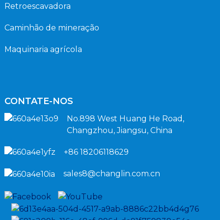
Retroescavadora
Caminhão de mineração
Maquinaria agrícola
CONTATE-NOS
No.898 West Huang He Road,
Changzhou, Jiangsu, China
+86 18206118629
sales8@changlin.com.cn