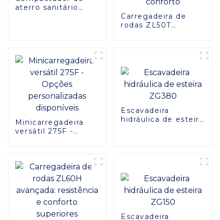
aterro sanitário
GYL263
Carregadeira de
rodas ZL50T
eficiente: cópia
avançada do
projeto de
resfriamento e
conforto
Escavadeira
hidráulica de esteira
Minicarregadeira
ZG380
versátil 275F -
Opções
personalizadas
disponíveis
Escavadeira