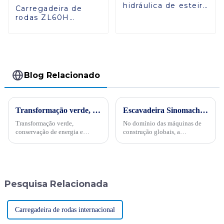
hidráulica de esteira
Carregadeira de
ZG150
rodas ZL60H
avançada:
resistência e
conforto superiores
Blog Relacionado
Transformação verde, conservação de energia e trabalho árduoPor ocasião da “34ª Semana Publicitária de Conservação de Energia” nacional de 2024, no dia 15 de maio, empresas internacionais realizaram projetos de energia
Escavadeira Sinomach atinge um marco de 14.522,3 horas de operação！
Transformação verde,
No domínio das máquinas de
conservação de energia e
construção globais, a
trabalho árduo - Sinomach-HI
Sinomach-Hi International
realiza ativamente atividades
Equipment Co., Ltd. chamou
de promoção de conservação
mais uma vez a atenção da
de energia para máquinas de
indústria com o seu
construção
excepcional desempenho de
Pesquisa Relacionada
produto e tecnologia...
Carregadeira de rodas internacional