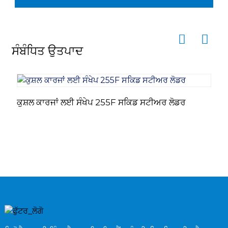
ਸੰਬੰਧਿਤ ਉਤਪਾਦ
ਕੁਸ਼ਲ ਕਾਰਜਾਂ ਲਈ ਸੰਖੇਪ 255F ਸਕਿਡ ਸਟੀਅਰ ਲੋਡਰ
G
ਮ