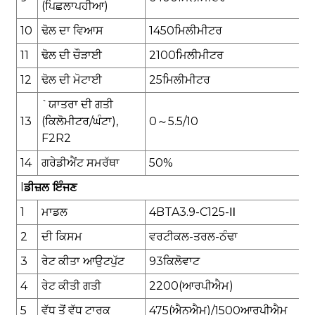
(
ਪਿਛਲਾ
ਪਹੀਆ)
10
ਢੋਲ ਦਾ ਵਿਆਸ
1450
ਮਿਲੀਮੀਟਰ
11
ਢੋਲ ਦੀ ਚੌੜਾਈ
2100
ਮਿਲੀਮੀਟਰ
12
ਢੋਲ ਦੀ ਮੋਟਾਈ
25
ਮਿਲੀਮੀਟਰ
`ਯਾਤਰਾ ਦੀ ਗਤੀ
13
(ਕਿਲੋਮੀਟਰ/ਘੰਟਾ),
0
～
5.5
/
10
F2R2
14
ਗਰੇਡੀਐਂਟ ਸਮਰੱਥਾ
50
%
l
ਡੀਜ਼ਲ ਇੰਜਣ
1
ਮਾਡਲ
4BTA3.9-C125-
Ⅱ
2
ਦੀ ਕਿਸਮ
ਵਰਟੀਕਲ-ਤਰਲ-ਠੰਢਾ
3
ਰੇਟ ਕੀਤਾ ਆਉਟਪੁੱਟ
93
ਕਿਲੋਵਾਟ
4
ਰੇਟ ਕੀਤੀ ਗਤੀ
2
2
00(ਆਰਪੀਐਮ)
5
ਵੱਧ ਤੋਂ ਵੱਧ ਟਾਰਕ
475
(ਐਨਐਮ)/1500ਆਰਪੀਐਮ