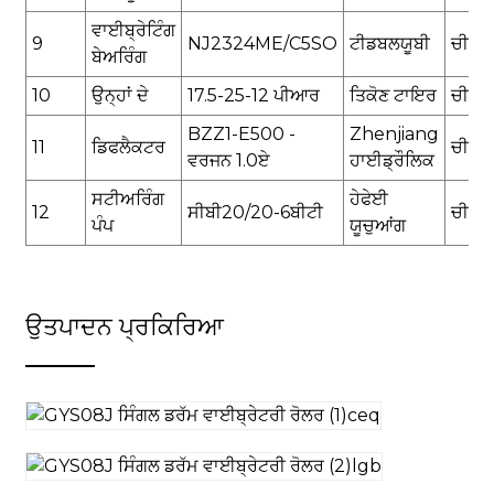
ਵਾਈਬ੍ਰੇਟਿੰਗ
9
NJ2324ME/C5SO
ਟੀਡਬਲਯੂਬੀ
ਚੀਨ
ਬੇਅਰਿੰਗ
1
0
ਉਨ੍ਹਾਂ ਦੇ
17.5-25
-12 ਪੀਆਰ
ਤਿਕੋਣ ਟਾਇਰ
ਚੀਨ
BZZ1-E500 -
Zhenjiang
1
1
ਡਿਫਲੈਕਟਰ
ਚੀਨ
ਵਰਜਨ 1.0
ਏ
ਹਾਈਡ੍ਰੌਲਿਕ
ਸਟੀਅਰਿੰਗ
ਹੇਫੇਈ
12
ਸੀਬੀ20/20-6ਬੀਟੀ
ਚੀਨ
ਪੰਪ
ਯੂਚੁਆਂਗ
ਉਤਪਾਦਨ ਪ੍ਰਕਿਰਿਆ