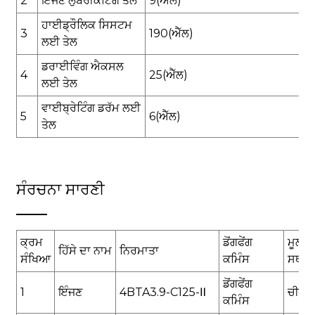
2
ਇੰਜਣ ਲੁਬਰੀਕੇਟਿੰਗ ਤੇਲ
9
(ਐੱਲ)
ਹਾਈਡ੍ਰੌਲਿਕ ਸਿਸਟਮ
3
1
90
(ਐੱਲ)
ਲਈ ਤੇਲ
ਡਰਾਈਵਿੰਗ ਐਕਸਲ
4
2
5
(ਐੱਲ)
ਲਈ ਤੇਲ
ਵਾਈਬ੍ਰੇਟਿੰਗ ਡਰੱਮ ਲਈ
5
6
(ਐੱਲ)
ਤੇਲ
ਸੰਰਚਨਾ ਸਾਰਣੀ
ਕ੍ਰਮ
ਡੋਂਗਫੇਂਗ
ਮੂਲ
ਹਿੱਸੇ ਦਾ ਨਾਮ
ਨਿਰਮਾਤਾ
ਸੰਖਿਆ
ਕਮਿੰਸ
ਸਥਾਨ
ਡੋਂਗਫੇਂਗ
1
ਇੰਜਣ
4BTA3.9-C125-
Ⅱ
ਚੀਨ
ਕਮਿੰਸ