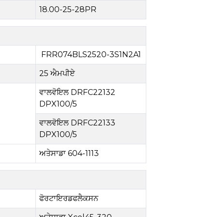
18.00-25-28PR
FRR074BLS2520
-
3S1N2A1
25 ਐਮਪੀਏ
ਵਾਲਵੋਇਲ DRFC22132
DPX100/5
ਵਾਲਵੋਇਲ DRFC22133
DPX100/5
ਅਤੇ
ਸਾਡਾ 604-1113
ਫੋਰਟਾਇਰਡਫਲੈਕਸਨ