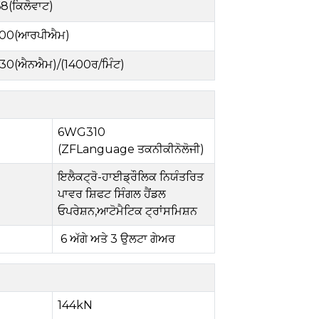
68
(
ਕਿਲੋਵਾਟ
)
00(ਆਰਪੀਐਮ)
830
(ਐਨਐਮ)/(1400ਰ/ਮਿੰਟ)
6WG310
(
ZFLanguage
ਤਕਨੀਕੀ
ਨੋਲੋਜੀ)
ਇਲੈਕਟ੍ਰੋ-ਹਾਈਡ੍ਰੌਲਿਕ ਨਿਯੰਤਰਿਤ
ਪਾਵਰ ਸ਼ਿਫਟ ਸਿੰਗਲ ਹੈਂਡਲ
ਓਪਰੇਸ਼ਨ
,
ਆਟੋਮੈਟਿਕ ਟ੍ਰਾਂਸਮਿਸ਼ਨ
6
ਅੱਗੇ ਅਤੇ
3
ਉਲਟਾ ਗੇਅਰ
144kN