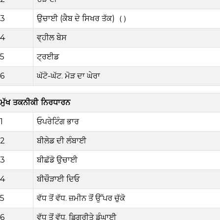
3
ਉਚਾਈ (ਕੈਬ ਦੇ ਸਿਖਰ ਤੱਕ)
（）
4
ਵ੍ਹੀਲ ਬੇਸ
5
ਟ੍ਰ
ਈਡ
6
ਘੱਟੋ-ਘੱਟ
. ਮੋੜ ਦਾ ਘੇਰਾ
ਮੁੱਖ ਤਕਨੀਕੀ ਨਿਰਧਾਰਨ
1
ਓਪਰੇਟਿੰਗ ਭਾਰ
2
ਬੀ
ਲੇਡ ਦੀ ਲੰਬਾਈ
3
ਬੀ
ਛੱਡੋ
ਉਚਾਈ
4
ਬੀ
ਚੌੜਾਈ ਦਿਓ
5
ਵੱਧ ਤੋਂ ਵੱਧ.
ਜ਼ਮੀਨ ਤੋਂ ਉੱਪਰ ਚੁੱਕੋ
6
ਵੱਧ ਤੋਂ ਵੱਧ.
ਡਿਗਰੀ
ਤੇ
ਡੂੰਘਾਈ